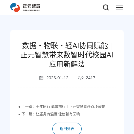
数据・物联・轻AI协同赋能 |
正元智慧带来数智时代校园AI
应用新解法
2026-01-12
2417
上一篇：十年同行 载誉前行｜正元智慧喜获双项荣誉
下一篇：让服务有温度 让信赖有回响
返回列表