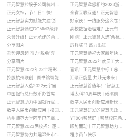
正元智慧控股子公司杭州联创成为全国智慧图书馆技术应用联盟成员单位
正元智慧邀您相约2023浙江数字教育装备应用展，德清见！
正元女神，节！日！快！乐！
全省互联互通！正元智慧助力打造省级机关餐务跨域通刷平台
正元智慧实力赋能共建“浙学码”
好家伙！一线服务这么卷！
正元智慧通过DCMM3级评估认证！
高校数据治理难？正元有答案！
荣誉升级！正元承建的两大高校“智慧思政”平台入选教育部高校思政精品项目！
刚刚！正元智慧入选“余杭区数字经济创新发展企业”十强
分享图片
厉兵秣马 蓄力出征
乘势迎风起 奋力“脱兔”奔
正元智慧恭祝大家新年快乐，兔年吉祥！
分享图片
正元智慧2022年度员工大会圆满落幕
正元智慧2022年22个精彩瞬间
喜讯！正元智慧中标工总行K12教育云平台
控股杭州联创 | 图书馆智能化实力加持
汇聚正能量 共赴元未来 | 正元智慧祝您元旦快乐！
正元智慧入选2022元宇宙产业应用与先锋技术百强企业
正元智慧首值年！“智慧工大”建设合作联盟成立
中国银行总行数币办首席业务经理李欣莅临正元智慧考察交流
博太科20周年庆 | 砥砺前行二十载 继往开来谱新篇
正元智慧助力中国银行赋能校园金融新服务
数字人民币创新应用新模式 | 校园洗衣专项福利来袭！
数字人民币创新应用 | 校园洗衣专项福利来袭！
正元智慧研发的智慧思政平台入选浙江省高校思政精品项目
杭州师范大学阿里巴巴商学院与正元智慧实践教学与就业基地揭牌
YT804智慧屏 | 智慧校园场景应用多面手
正元智慧2023届校招：逐梦正青春 共创元未来
顺势而动丨正元智慧助力浙江农信赋能校园金融服务
正元智慧协力共建温州市“农贸市场数字人民币创新应用”项目
程序员节快乐