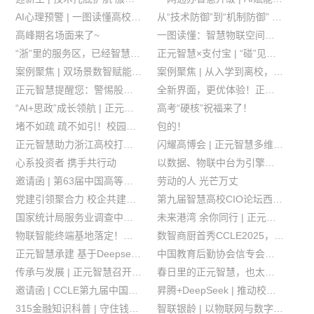
AI心理预警 | 一图读懂高校学生心理工作解决方案
从“技术防御”到“机制防御” 筑牢校园餐安全与廉洁防线
高峰期名场面来了~
一图读懂：智慧物联空间解决方案
“浙”里的服务区，已经智慧升级next level！
正元智慧×支付宝 | “碰”见智慧校园 共创无感支付时代！
案例聚焦 | 双场景数智赋能，让“知·食”更有力量
案例聚焦 | 从入学到离校，全周期数字服务助力高校育人实践
正元智慧提醒您：警惕股市黑嘴 远离非法荐股！
全新界面，更优体验！正元智慧集团新版官网正式上线
“AI+思政”成长领航 | 正元承建北邮思政项目入选教育部高校思政精品并获官方宣介
高考“硬核”祝福来了！
堵不如疏 疏不如引！校园「意见通」构建师生沟通新桥梁
包的！
正元智慧助力浙江高校打造自营食堂 “采供智治” 试点
闪耀高博会 | 正元智慧多维方案赋能高校空间・数据・教学治理
心系投资者 携手共行动
以数据、物联中台为引擎，驱动智慧校园稳健发展
邀请函 | 第63届中国高等教育博览会，让我们长春见！
劳动的人 光芒万丈
党建引领聚合力 校企共建促发展
第九届智慧高校CIO论坛西安启幕，正元智慧揽双项殊荣
国家统计局服务业调查中心莅临正元智慧调研
未来港湾 余你同行 | 正元智慧承建活动促进浙鄂商会深度对话 共探跨域合作联动
物联智能终端基地落定！正元智慧成功拍得余政工出【2025】1 号地块
数智商厨首秀CCLE2025，开启商用厨房智慧管理新模式
正元智慧承建 基于Deepseek的河北工艺美术职业学院AI助手"河小美"正式发布
中国教育后勤协会信专会与陕西教育后勤协会调研团 | 首站走访正元智慧共商高校后勤数智化转型实践路径
传承与发展 | 正元智慧召开董事会换届选举
春日里的正元智慧，也太美了吧！
邀请函 | CCLE第九届中国教育后勤展，让我们相聚上海！
昇腾+DeepSeek | 推动校园AI解决方案实力迈向新高度
315金融知识科普 | 守住钱袋子 护好幸福家
智联银龄 | 以物联网与数字身份技术驱动养老智慧化转型