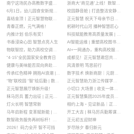
南宁这场民办高教数字盛会上，正元智慧以全新视角分享教育数智实践
浙商大“商见通”上线！数智打通校园民意 让每一份心声落地有声
6月1日，幼儿园食安新规启用，正元智慧以全链路智慧监管守护幼儿舌尖安全。
校园静音舱 | 打造整洁安静空间，助力应届生视频面试
喜结金顶丨正元智慧物联智能终端制造基地主体结构圆满落成
正元智慧 祝天下母亲节日快乐！
青春正燃，元气满格！
躬耕时代山河 播种智慧匠心
内推计划 伯乐有奖！
科技赋能教育高质量发展 | 正元智慧四大方案亮相成都教育装备展
书香浸染心田 智慧点亮人生
AI智能运维 | 重塑高校图书馆运维管理新范式
物联智控，助力高校空调管理智慧升级！
AI+一网通办，重构高校服务新生态！
“4·15”全民国家安全教育日
成都见！正元智慧邀您共赴第87届中国教育装备展
健康与美味能否双向奔赴？海淀实验中学的校园餐创新实践
风清景明 笃思前行
传承红色精神 拥抱AI浪潮 | 余杭电信×正元智慧党建联建圆满举行
数字技术 焕新商厨｜元厨科技上海首秀，以数智力量激活产业新动能
“物”联校园 “智”绘后勤 | 数智赋能教育后勤提质增效
正元智慧助力浙江传媒学院圆满完成一卡通信创改造！
正元智慧展厅焕新升级！
小切口 大场景 | 收支一体化平台，让财务管理告别“数据盲盒”
秣马厉兵 蓄力出征 | 正元智慧2026春季训练营顺利结营
正元智慧集团2025年度员工大会圆满举行
灯火长明 智慧常新
相约上海・见证新品｜正元智慧诚邀您出席第34届国际酒店及餐饮业博览会
马年启新程 变革赋新能 | 正元智慧组织变革项目正式启动
开工大吉 | 秣马厉兵勤筹谋 策马扬鞭任驰骋
数智政务服务再树标杆！正元智慧“公务餐”通刷"皖"美启航
正元初五迎财神
2026！码力全开 智不可挡
岁尽除夕 春归新元