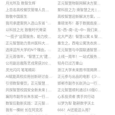
月光所及 数智生辉
正元智慧物联网解决方案亮相IOTE2024：共探LoRa生态在校园场景应用价值
上百名高校餐饮管理人员齐聚正元智慧 共探智慧餐饮新突破
聚科技之力 焕智慧之光 | 正元智慧核心文化全新发布
致敬中国医生
高校智慧迎新解决方案，让迎新工作更高效！更协同！更智能！
我司承建案例入选山东省 “2024年数字化赋能教育管理信息化建设与应用” 典型案例
重磅发布！基于数据底座的大学工解决方案
以科技之光 致敬时代脊梁
东~西~南~北~中~ 我们来服务!
“一揽子”运营服务，助力校园公共服务水平升级
北大严选！智慧公寓 & 智慧图书馆
正元智慧助力贵州医科大学智慧校园服务升级
重生之，西电公寓洗衣房智美蜕变！
选择这所大学的N个理由，看完你就懂了
正元智慧与中国联通智慧教育军团签署战略合作协议
正元首值年，“智慧工大”建设联盟成效显著
上线一周年！一站式服务大厅助力兰大校园服务效率与体验双跃升
公司副总裁陈艺戎荣获2023年度余杭区数字经济“群英榜”【年度数字经济管理新星】
轻舟已过万重山
灵光闪闪 笔笔精彩
浙江大学未来图书馆揭牌，正元智慧携手浙大共探未来图书馆新样板
AI赋能高校应用创新研讨会在杭举办，华为&正元携手共探教育AI赋能
正元参与出品的电影《少年先锋》在浙江首映
引领数智餐饮，正元智慧在UCCA高峰论坛上揽获多重荣誉
邯郸市副市长赵洪山一行莅临正元智慧考察调研
共探智慧校园安全新未来 | 福建省近40所高校保卫负责人莅临正元智慧考察交流
正元智慧顺利通过3.0版CMMI5复评认证
襄阳市副市长朱东斌一行莅临正元智慧考察调研
心系投资者 携手共行动
数智后勤新实践：正元智慧承建的智慧食堂项目示范效应显现
以梦为犁 勤耕数字沃土
我有一棵树 长在阿克苏
666！AI还能这么用？