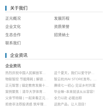
关于我们
正元概况
发展历程
企业文化
资质荣誉
生态合作
招贤纳士
联系我们
企业资讯
企业资讯
热烈庆祝中国人民解放军建军99周年
这个夏天，我们以爱守护成长！
物联智控 节能降耗 | 解锁物联空调新范式
智云杭州AI STORE发布，正元智慧成为首批战略合作伙伴
正元智慧 | 锚定教育发展十五五规划，把握教育数智化发展机遇
赓续七一初心 见证乡村共富
案例聚焦｜清华大学体育场馆信息服务管理平台
毕业嘛~本来就该从从容容！
父亲节特辑 | 一起来看正元人的父子时光
全力以赴 必能出粽
拒绝非法荐股诱惑 筑牢理性投资防线
这款产品，让人泪目！