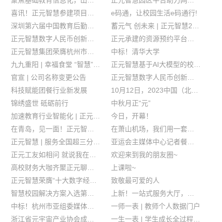
聚焦基础教育信息化，山西多所名校名园校长走进正元智慧参观调研
正元智慧园区平台助力网营物联产业园智慧升级
喜讯！正元智慧参建项目荣获国家优质工程奖
e码通，让校园生活e码通行!
深圳第六届中国教育后勤展，期待您的莅临！
蓄元气 创未来 | 正元智慧2024届校招开始啦！
正元智慧数字人民币创新应用成果亮相2023金融街论坛年会
正元承建的资源预约平台入选教育部高校信息化建设与应用典型案例
正元智慧集团荣膺杭州市总部企业
中标！清华大学
九九重阳 | 幸福食堂 “智慧”爱老
正元智慧基于AI大模型的校园智能服务助手亮相中国高等教育博览会
官宣 | 公司名称变更公告
正元智慧数字人民币创新应用成果亮相2023中国（北京）数字金融论坛展
科技赋能团餐行业新发展
10月12日，2023中国（北京）数字金融论坛见
锦绣盛世 砥砺前行
中秋月正“元”
加速教育行业智能化 | 正元智慧应邀出席华为全联接大会2023
今日，开幕！
在青岛，见一面！正元智慧诚邀您参加第60届中国高等教育博览会
在萧山机场，我们用一套系统便利2万人就餐
正元智慧 | 服务全国超三分之一的师范院校！
亚运会主媒体中心记者餐厅今日开餐，正元智慧提供就餐系统保障
正元工友如相问 就说我在开学季
欢迎来到我的朋友圈~
高校财务大咖齐聚正元聊数币
上课啦~
正元智慧荣膺“十大数字经济风云企业”
致敬最可爱的人
智慧校园解决方案入选第二批智慧教育产品和服务供应商名录
上新！一站式服务大厅，跑出师生服务“加速度”
中标！杭州市亚组委媒体中心智慧餐厅建设项目
一师一表 | 教师个人数据门户
浙江省元宇宙产业协会成立！正元数据任副会长单位
一生一表 | 学生成长全过程信息门户