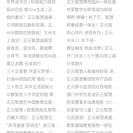
世界读书日 | 科技助力高校图书馆智慧升级
正元智慧携校园AI一体化服务平台等解决方案亮相中国教育装备展
拓AI芯机 筑One生态 | 正元智慧荣获华为浙江最佳解决方案合作奖
共享数字化转型成功经验 助力浙中高校数字化转型
相约重庆！正元智慧诚邀您参加第83届中国教育装备展示会
堪称“神器”| 有了它，智慧厨房时刻上演“速烹大戏”
引领数智后勤新风潮，正元智慧数智后勤一体化解决方案闪耀第七届CCLE
称重结算一体化！正元智慧智付终端YT237正式发布
AI大模型应用落地！兰州大学“AI小助手”正式上线
同心同行 进而有为 | 正元智慧&华为校园联合方案发布
上海见！正元智慧诚邀您参加第七届中国教育后勤展
今天11:30下班~
是肯定、是信任、更是鞭策！
两化融合 热血当燃 | 正元智慧春季训练营顺利结营
元宵节，来测测餐台的AI视力吧
开门大吉 | 三十策马闯江湖 万里腾龙入海天
春正龙腾 元戎启行
分享图片
三十正青春 共逐元梦想 | 正元智慧三十周年庆典暨2023年员工大会圆满举办
正元智慧入股雄伟科技 深化拓展智慧后勤产业
打通AI校园应用“最后一公里”！正元智慧推出基于AI大模型的智慧校园一体化服务平台
正元智慧集团软件产品获评中国优秀软件产品
三十而立 风华正茂启新元
正元参与投资的红色电影《少年先锋》获得社会广泛好评
以数智化人才评定机制 牵引公司和员工共同提升
澳门中学生走进正元智慧，开启科技研学之旅
正元智慧在中国教育后勤互联网大会上论道新时代高校后勤数智一体化建设
陈坚董事长出席电影《少年先锋》全国新闻发布暨北京首映式
正元智慧 | 智慧思政应用项目获评长三角数字经济优秀企业案例奖
关爱留守儿童！正元智慧携手村镇银行共建农村智慧校园
闪耀大湾区！正元智慧交出新时代教育后勤精彩答卷
又双叒叕！正元智慧承建的“数字食堂”再次成为优秀案例迎来参观
"龙湾速度”获肯定！浙江省“公务餐”改革持续推进中
聚焦基础教育局校一体化建设！正元智慧应邀参加台州数字教育大会