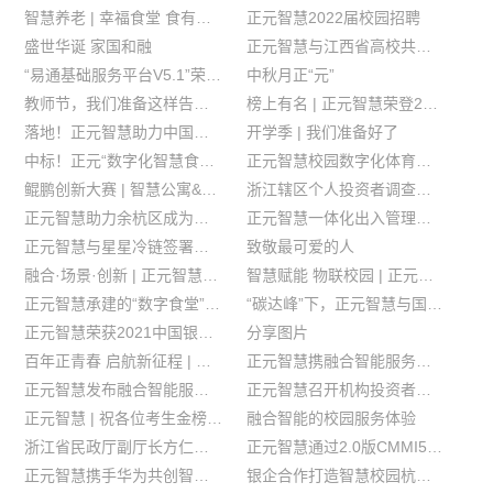
智慧养老 | 幸福食堂 食有所依
正元智慧2022届校园招聘
盛世华诞 家国和融
正元智慧与江西省高校共话数字校园新生态
“易通基础服务平台V5.1”荣获中国软协“2021年度优秀软件产品”
中秋月正“元”
教师节，我们准备这样告白！
榜上有名 | 正元智慧荣登2020年度浙江省数字贸易百强榜
落地！正元智慧助力中国银行数字人民币校园生态建设
开学季 | 我们准备好了
中标！正元“数字化智慧食堂”助力“食安青岛”建设
正元智慧校园数字化体育服务解决方案
鲲鹏创新大赛 | 智慧公寓&物联平台方案获奖
浙江辖区个人投资者调查问卷（2021）
正元智慧助力余杭区成为全国首个区级机关食堂全互联互通区
正元智慧一体化出入管理解决方案 助力校园战“疫”安全两手抓
正元智慧与星星冷链签署合作协议
致敬最可爱的人
融合·场景·创新 | 正元智慧与甘闽高校共话智慧校园新未来
智慧赋能 物联校园 | 正元智慧融合智能服务平台亮相江苏高校后勤信息化创新发展论坛
正元智慧承建的“数字食堂”列入浙江省机关事务数字化改革“挂牌试点”项目
“碳达峰”下，正元智慧与国家节能中心专家共话节能降碳绿色校园建设。
正元智慧荣获2021中国银联优秀行业合作伙伴奖
分享图片
百年正青春 启航新征程 | 正元智慧唱响红歌献礼建党100周年
正元智慧携融合智能服务产品系列亮相宁波市智慧教育及大数据研讨会
正元智慧发布融合智能服务平台 助力校园服务数字化转型
正元智慧召开机构投资者交流会
正元智慧 | 祝各位考生金榜题名
融合智能的校园服务体验
浙江省民政厅副厅长方仁表莅临我司开展智慧养老调研
正元智慧通过2.0版CMMI5复评
正元智慧携手华为共创智慧校园数字应用新生态
银企合作打造智慧校园杭州标杆