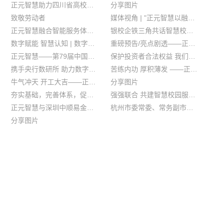
正元智慧助力四川省高校智慧后勤建设
分享图片
致敬劳动者
媒体视角 | "正元智慧以融合智能服务理念创新数字校园新生态"
正元智慧融合智能服务体验馆惊艳第79届中国教育装备展
银校企铁三角共话智慧校园金融创新新未来
数字赋能 智慧认知 | 数字化改革趋势下的企业数字化转型
重磅预告/亮点剧透——正元智慧第79届中国教育装备三大看点
正元智慧——第79届中国教育装备展示会（厦门）
保护投资者合法权益 我们在行动
携手央行数研所 助力数字人民币场景应用——正元智慧与中国人民银行数字货币研究所签署合作协议
苦练内功 厚积薄发 ——正元智慧开展正元学堂2021年春季培训
牛气冲天 开工大吉——正元智慧2021年开工大吉
分享图片
夯实基础，完善体系，促进企业高质量发展——2020年度工作会议圆满落幕
强强联合 共建智慧校园服务新生态——正元智慧同华为、新思联共探校园智慧生活服务
正元智慧与深圳中顺易金融服务有限公司签署战略合作协议
杭州市委常委、常务副市长戴建平走访正元智慧
分享图片
成为国内领先的数字化服务提供商和
运营商