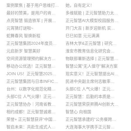
案例聚焦 | 基于用户思维打造浙江理工大学一体化数智门户
她，自有定义！
最好的赞美，是用户的肯定！
多维赋能 | 正元智慧助力太原师范学院构建全面数字化、智慧化校园生态！
点亮智慧 锻造铁军 | 开展春季训练营，升级战力启新程！
正元智慧AI大模型校园服务平台已全面接入DeepSeek
元宵猜灯谜啦~
开门大吉 | 新岁迎新机 实干开新局
蛇舞春风 智焕新程
巳巳如意 元元满满
正元智慧集团2024年度员工大会圆满举行
吉林大学&正元智慧 | 研究生培养实践基地揭牌
元启新岁 智慧美好
淮安市教育信息化研究会组团参观调研正元智慧
空间资源管理预约解决方案 | 让校园空间释放更多价值
物联部署新选择 | 正元智慧物联一体机
移动办公优选！正元智慧推出基于企业微信的校园移动门户
智慧公寓“无人值守”解决方案
JOIN US！正元智慧2025届校招开始啦
现实意义！正元智慧提出AI应用能力等级 助力高校有序推进AI发展
正元智慧集团与日本INFIC株式会社签署养老产业合作协议｜卢山副省长 增井浩二副知事出席见证
民进中央副主席何志敏率队调研正元智慧
台州：以数字化规范化精细化创建绿色食堂
头部C位 人气火爆！正元智慧数智后勤方案实力亮相CCLE8
头部C位 人气火爆！正元智慧数智后勤方案实力亮相CCLE8
正元智慧：后勤的本质是服务，让数字技术为人所用，为人服务！
正元智慧协办｜河南省教育后勤协会宿专会暨高校智慧公寓建设培训班在杭成功召开
正元智慧荣获昇腾AI创新大赛浙江赛区银奖
相约成都！正元智慧诚邀您参加第八届中国教育后勤展览会
智慧心 向祖国
荣誉+ 正元智慧获评“中国软件诚信示范企业”
正元智慧承建的“公务餐跨区支付项目”荣获“2024年浙江省网络安全优秀案例”
智启未来：共赴生成式人工智能与浙江高等教育新征程
大连海事大学携手正元智慧：打造“一师一表”数据治理新典范