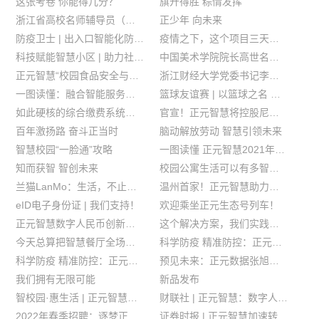
这张考卷 你能得几分？
旗开得胜 粽情发挥
浙江省高校名师辅导员（二级学院副书记）成长引领计划学员来正元智慧调研学习
正少年 向未来
防疫卫士 | 出入口智能化防疫利器
疫情之下，这个项目三天上线！
科技赋能智慧小区 | 助力社区基层智治
中国美术学院院长高世名一行到我公司开展“科艺融合”考察交流
正元智慧“校园食品安全与营养健康应用”入选金华市数字化改革双月“最佳应用”！
浙江财经大学党委书记李金昌一行到我公司开展“访企拓岗促就业”座谈交流
一图读懂：融合智能服务平台
篮球友谊赛 | 以篮球之名 燃青春之火
如此硬核的综合缴费系统，真香！
官宣！正元智慧将控股尼普顿
百年激扬路 奋斗正当时
脑动解放劳动 智慧引领未来
智慧校园“一脸通”攻略
一图读懂 正元智慧2021年年报
知而获智 智创未来
校园公寓生活可以有多智能！
兰猫LanMo：生活，不止是洗衣！
温州首家！正元智慧助力浙江安防职业技术学院落地数字人民币应用
eID电子身份证 | 我们支持！
欢迎乘坐正元生态号列车！
正元智慧数字人民币创新应用进入“全力加速期”
这个解决方案，我们实践了N次，今天正式介绍下！
今天总算把智慧餐厅全场景解决方案整明白了！
科学防疫 精准防控：正元智慧为您保驾护航
科学防疫 精准防控：正元智慧为您保驾护航
预见未来：正元数据张旭光谈2022元宇宙应用场景
我们拥有无限可能
新品发布
智校园·惠生活 | 正元智慧助力南京师范大学构建校园智慧生活
财联社 | 正元智慧：数字人民币将迎拐点 校园场景扩大或成新增长点
2022年春季招聘：逐梦正青春 探索元未来
证券时报 | 正元智慧加速转型推进数字人民币创新应用