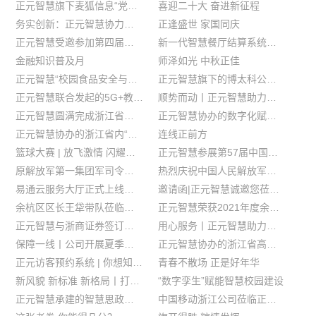
正元智慧旗下麦狐信息“党群同心圆应用”获数字化改革全省推广！
喜迎二十大 奋进新征程
务实创新：正元智慧协力共建东阳市“校园食品安全与营养健康”项目
正逢盛世 家国同庆
正元智慧受邀参加第四届智慧高校CIO上海论坛并获奖
新一代智慧餐厅结算系统在浙江财经大学正式启用
金融知识普及月
师泽如光 中秋正佳
正元智慧“校园食品安全与营养健康应用”列入浙江省数字化改革“一地创新、全省共享”“一本账”S0！
正元智慧旗下的博太科公司受邀参展2022新加坡亚洲安防展
正元智慧联合发起的5G+教育元宇宙产业生态联盟正式成立
顺势而动丨正元智慧助力浙江农信赋能校园金融服务
正元智慧圆满完成浙江省工商联第十二次代表大会系统服务保障任务
正元智慧协办的数字化赋能高校教育服务创新研讨会在宁波举行
正元智慧协办的浙江省内“智慧思政”数字化应用延伸扩面研讨会在浙江音乐学院举行
连线正前方
篮球大赛 | 放飞激情 闪耀青春
正元智慧参展第57届中国高等教育博览会实况
原解放军第一集团军司令部战友庆“八一”联谊会在正元智慧隆重举办
热烈庆祝中国人民解放军建军95周年！
易通云服务大厅正式上线！带你了解不一样的智慧园区
邀请函|正元智慧诚邀您莅临第57届中国高等教育博览会，8月4日-6日相聚西安！
余杭区区长王牮带队莅临正元智慧走访调研
正元智慧荣获2021年度余杭区稳就业促增长贡献奖
正元智慧与浙商证券签订全面战略合作协议
用心服务丨正元智慧助力上海外国语大学实现精准防疫
保障一线丨公司开展夏季慰问保障活动
正元智慧协办的浙江省高校智慧思政特色应用建设现场推进会隆重召开
正元访客预约系统 | 你想知道的都在这里
青春不散场 正是好年华
新风貌 新标准 新格局丨打响正元服务品牌
“数字孪生”赋能智慧校园建设
正元智慧承建的智慧思政项目在浙江农林大学隆重启动
中国移动浙江公司莅临正元智慧开展生态合作伙伴考察交流