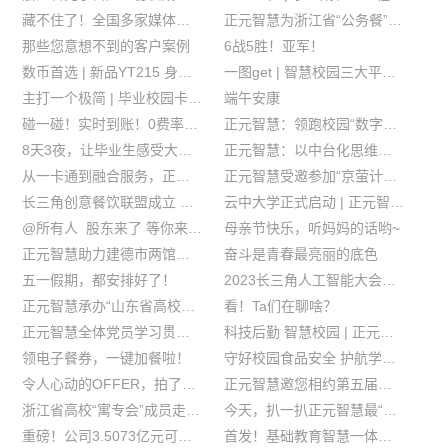
藏不住了！全国多家媒体报道浙江“公务餐”改革
正元智慧为浙江省“公务餐”改革提供全面技术支持！
那些您意想不到的客户案例
6战5胜！亚军！
数币首选 | 新品YT215 身材MINI 脑力MAX
一图get | 智慧校园三大平台解决方案
主打一个极简 | 毕业校园卡退款方法上新~
端午安康
碰一碰！实时到账！0费率！数字人民币硬钱包支付来啦
正元智慧：领跑校园“数字食安”新征程
8天3夜，让毕业生感受大数据的硬核浪漫~
正元智慧：以中台化思维拥抱教育数字化转型
从一卡通到融合服务，正元智慧新一代数字教育基座助力校园数字化转型
正元智慧受邀参加“京萤计划”儿童综合服务3.0版发布活动
长三角创意餐饮联盟成立 正元智慧当选副主任单位
云中大学正式启动 | 正元智慧深度参与，助力教育行业数字化转型！
@所有人 股东来了 等你来战！
母亲节快乐，听妈妈的话哟~
正元智慧助力建德市两馆两中心5.12演练智能疏散
奋斗是青春最亮丽的底色
五一假期，都安排好了！
2023长三角人工智能大会召开 | 正元智慧分享：元宇宙构建全新教育场景
正元智慧承办“山东省高校智慧公寓建设研讨会”携手助力高校公寓智能化升级
看！Ta们在聊啥？
正元智慧全体党员学习贯彻习近平新时代中国特色社会主义思想主题教育工作会议精神
科技后勤 智慧校园 | 正元智慧亮相第五届中国教育后勤展
领电子餐券，一键加餐啦！
守好校园食品安全 护航学生健康成长
令人心动的OFFER，拍了拍你！
正元智慧邀您相约第五届中国教育后勤展，南京见！
浙江省高校“寓专会”成员走进正元智慧
今天，扒一扒正元智慧最“水”的团队！
重磅！公司3.5073亿元可转债计划获批
首发！基础教育智慧一体化平台亮相浙江数字教育装备应用展