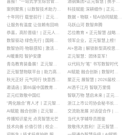
喜报！“一站式学生综合管理服务平台”入选四川省数字校园应用场景典型案例
酒钢集团×正元智慧 | 携手十余载 智赋企业管理
案例聚焦 | 以数智技术助力医院餐饮服务升级
科技赋能 深耕细作 | 正元智慧多项数字化实践获权威认可
十年同行 载誉前行｜正元智慧喜获双项荣誉
数据・物联・轻AI协同赋能 | 正元智慧带来数智时代校园AI应用新解法
让服务有温度 让信赖有回响
马跃山河 数智奔腾
恭喜，高阶晋级！| 正元人才队伍实力再升级
芯位教育 × 正元智慧 战略签约！
数智驱动 绿色先行 | 国网电力“绿智食堂”浙江样本来啦~
领军企业，正元智慧上榜！
数智协同·物联感知 | 激活校园空间新价值
AI+思政 | 解锁新型高校思政育人模式
AI暖重阳 智护安康
正元智慧：团体亚军！
青岛教育装备展！正元智慧以AI、IOT 技术拓展教育治理新路径
以代码为“笔” 书写数智时代
正元智慧物联平台 | 助力高校数字化服务能力升级
AI赋能 融合创新 | 数智时代高校一卡通融合创新研讨会圆满落幕
秋光正好 元气同行 快意西山 骋怀山野
聚正元 展智慧 | 2026届校招开始啦~
邀请函 | 第86届中国教育装备展，10月24日青岛见！
AI洒千江月 智联万里情
正元红致敬中国红
智联万物 慧启未来 | 正元智慧集团物联智能终端制造基地奠基仪式圆满举行
“两化融合”育人才丨正元智慧技术骨干获评“余杭工匠”
浙江上市公司协会秘书长陈龙法一行至正元智慧走访座谈
AI赋能 融合创新 | 正元智慧诚邀您参加数智时代高校一卡通融合应用与创新研讨会
交流助发展 对话促合作 | 上海浦东青年英才营走进正元智慧
传播知识星光 点亮智慧光芒
当代大学辅导员图鉴
技术向善 价值引领 | 校企合作共探"党建+AI"融合发展新路径
致敬伟大胜利！正元智慧组织观看九三阅兵
迎新生 | 技术托底护航 服务暖心相伴
一网通办智慧升级 | AI赋能，懂校园更懂你！