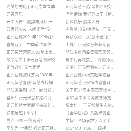
为梦想充电 | 正元学堂春季培训班圆满落幕
正元智慧入选“余杭区服务业创新发展企业”十强
元宵喜乐
虎年伊始 我们登上了《新闻联播》
开工大吉！虎势雄风起 一起向未来
新年快乐 虎年大吉
万家灯火夜 人间正团“元”
点燃梦想 破浪远航 | 正元智慧2021年度员工大会圆满落幕
正元智慧2021年21个精彩瞬间
喜获双赞！从“云平台”到“云生态” 数字赋能智慧园区建设
喜提双奖！中国软件和信息服务业年度风云榜发布
上榜！正元智慧荣获同花顺企业号“最佳投关奖”
正元智慧荣膺2021年上市公司“金质量·科技创新奖”
浙江省市场监督管理局领导莅临我司开展“你发展我服务·助企开门红”活动
数字孪生 | 正元智慧图智校园服务平台落地
与中行再次携手 | 海南师大数字人民币正式启用
正气迎新 元气满满
前沿！正元智慧举办元宇宙与数字教育主题培训
正元智慧被评定为2020年度杭州市统计诚信单位
正元智慧中标东阳学校食品安全与营养健康应用项目
正元智慧喜获“智慧高校解决方案综合实力卓越奖”
正元智慧与安恒信息签订战略合作协议
浙江省委副书记、统战部部长黄建发莅临正元智慧走访调研
关于第57届中国高等教育博览会延期举办的通知
喜讯！正元智慧参建项目荣获“鲁班奖”
第57届中国高等教育博览会@你，南昌见！
正元智慧大家庭迎来新的小伙伴
博太科｜ 正元智慧生态体系又添新成员
逆袭反超 | 季军！
《金华日报》头版点赞正元智慧东阳“食安智治”项目
亮点回顾 干货满满！
中标！全场景数字人民币应用211高校——苏州大学
学华为 学典型 锻造正元铁血团队
1024MB=1GB=一级棒！