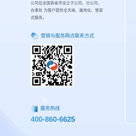
公司在全国各省市设立子公司、分公司、
办事处 为客户提供全天候、属地化、管家
式服务。
营销与服务网点联系方式
服务热线
400-860-6625