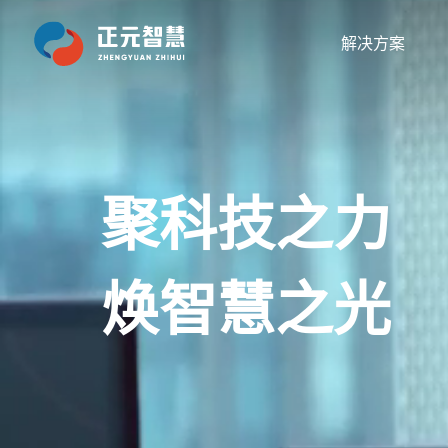
解决方案
聚科技之力

焕智慧之光