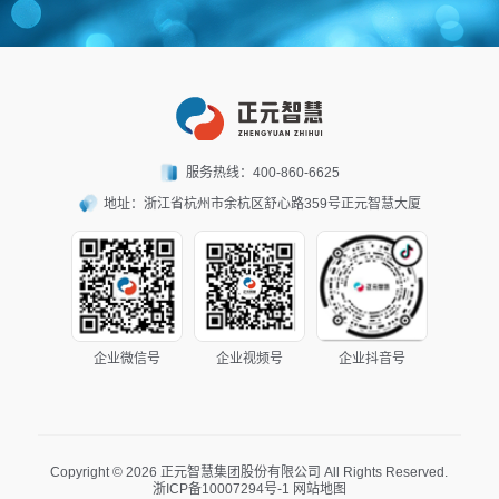
服务热线：
400-860-6625
地址：
浙江省杭州市余杭区舒心路359号正元智慧大厦
企业微信号
企业视频号
企业抖音号
Copyright © 2026 正元智慧集团股份有限公司 All Rights Reserved.
浙ICP备10007294号-1
网站地图