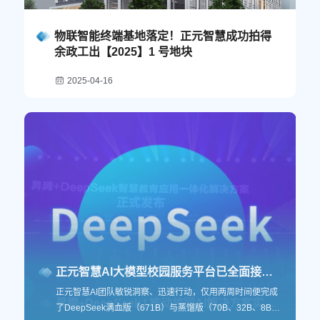
物联智能终端基地落定！正元智慧成功拍得
余政工出【2025】1 号地块
2025-04-16
正元智慧AI大模型校园服务平台已全面接入DeepSeek
正元智慧AI团队敏锐洞察、迅速行动，仅用两周时间便完成
传承与发展 | 正元智慧召开董事会换届选举
昇腾+DeepSeek | 推动校园AI解决方案实力迈向新高度
了DeepSeek满血版（671B）与蒸馏版（70B、32B、8B、