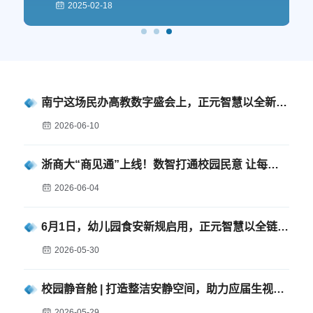
7B、1.5B）等不同参数版本的接入，同时高效地完成了本地
2025-03-28
2025-03-24
2025-02-18
版和公有云版的适配部署。客户能够根据具体需求和应用场
景灵活选择和部署最适合的版本。
南宁这场民办高教数字盛会上，正元智慧以全新视角分享教育数智实践
2026-06-10
浙商大“商见通”上线！数智打通校园民意 让每一份心声落地有声
2026-06-04
6月1日，幼儿园食安新规启用，正元智慧以全链路智慧监管守护幼儿舌尖安全。
2026-05-30
校园静音舱 | 打造整洁安静空间，助力应届生视频面试
2026-05-29